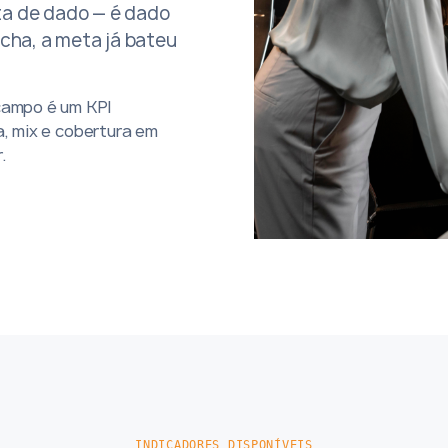
lta de dado — é dado
cha, a meta já bateu
campo é um KPI
a, mix e cobertura em
.
INDICADORES DISPONÍVEIS