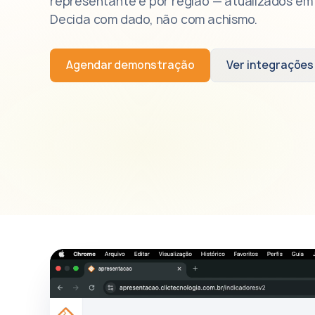
representante e por região — atualizados em 
Decida com dado, não com achismo.
Agendar demonstração
Ver integrações