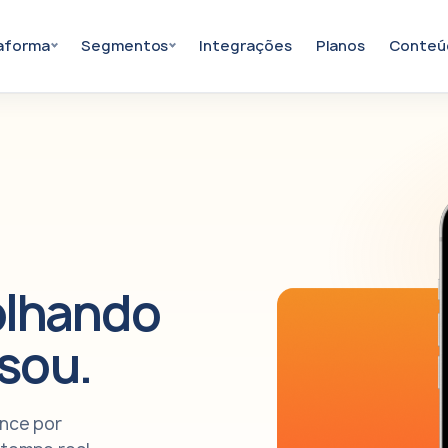
aforma
Segmentos
Integrações
Planos
Conteú
olhando
sou.
ance por