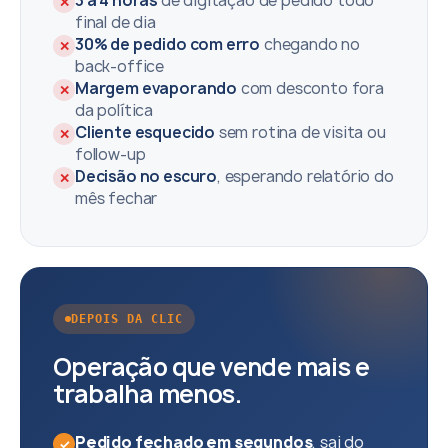
3 a 4 horas
de digitação de pedido todo
✕
final de dia
30% de pedido com erro
chegando no
✕
back-office
Margem evaporando
com desconto fora
✕
da política
Cliente esquecido
sem rotina de visita ou
✕
follow-up
Decisão no escuro
, esperando relatório do
✕
mês fechar
DEPOIS DA CLIC
Operação que vende mais e
trabalha menos.
Pedido fechado em segundos
, sai do
✓