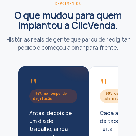
DEPOIMENTOS
O que mudou para quem
implantou a ClicVenda.
Histórias reais de gente que parou de redigitar
pedido e começou a olhar para frente.
"
"
−90% no tempo de
−90% custo
digitação
administrativo
Antes, depois de
Cada atualiz
um dia de
de tabela era
trabalho, ainda
feita