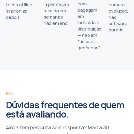
com
Implantação
fecha offline,
compra
bagagem
medida em
sincroniza
evolução,
em
semanas,
depois.
não
indústria e
não em ano.
software
distribuição
parado.
— não em
"tickets
genéricos".
FAQ
Dúvidas frequentes de quem
está avaliando.
Ainda tem pergunta sem resposta? Marca 30