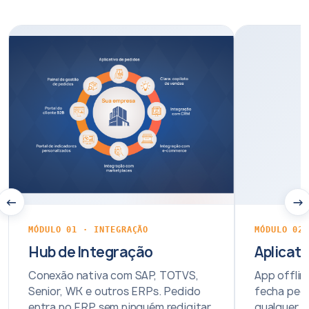
←
→
MÓDULO 01 · INTEGRAÇÃO
MÓDULO 02
Hub de Integração
Aplicat
Conexão nativa com SAP, TOTVS,
App offlin
Senior, WK e outros ERPs. Pedido
fecha ped
entra no ERP sem ninguém redigitar.
qualquer l