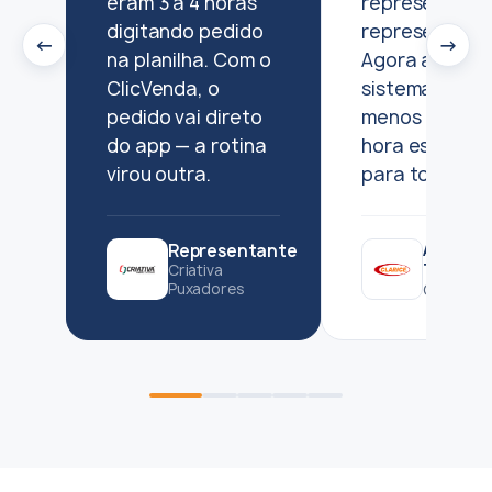
eram 3 a 4 horas
representant
digitando pedido
representante
←
→
na planilha. Com o
Agora altero 
ClicVenda, o
sistema e em
pedido vai direto
menos de uma
do app — a rotina
hora está ro
virou outra.
para todos.
Analista
Representante
TI
Criativa
Puxadores
Clarice F