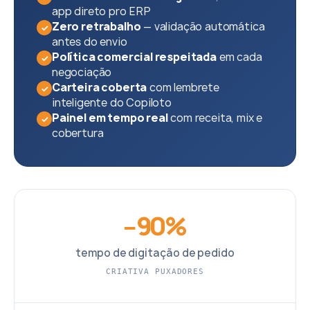
app direto pro ERP
Zero retrabalho
— validação automática
✓
antes do envio
Política comercial respeitada
em cada
✓
negociação
Carteira coberta
com lembrete
✓
inteligente do Copiloto
Painel em tempo real
com receita, mix e
✓
cobertura
−90%
tempo de digitação de pedido
CRIATIVA PUXADORES