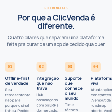
DIFERENCIAIS
Por que a ClicVenda é
diferente.
Quatro pilares que separam uma plataforma
feita pra durar de um app de pedido qualquer.
01
02
03
04
Offline-first
Integração
Suporte
Plataform
de verdade
que não
que
viva
trava
conhece
Seu
Atualizaçõe
o seu
Hub
representante
constantes,
mundo
homologado
não para
IA embutida,
Time
com os ERPs
porque o sinal
roadmap
técnico
do mercado.
falhou. Pedido
aberto. Voc