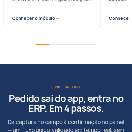
Conhecer o módulo
Conhecer 
COMO FUNCIONA
Pedido sai do app, entra no
ERP. Em 4 passos.
Da captura no campo à confirmação no painel
— um fluxo único, validado em tempo real, sem