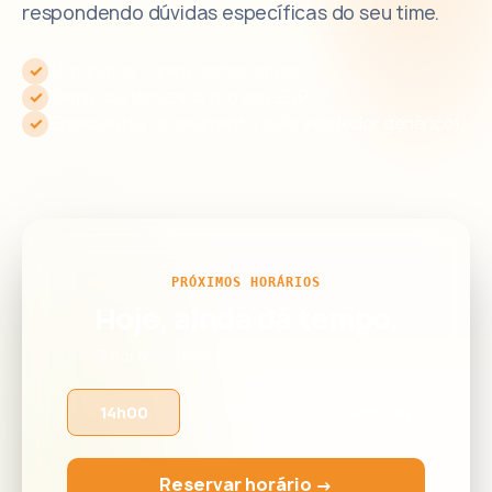
respondendo dúvidas específicas do seu time.
✓
30 minutos · zero compromisso
✓
Demo customizada pro seu ERP
✓
Especialista do segmento (não vendedor genérico)
PRÓXIMOS HORÁRIOS
Hoje, ainda dá tempo.
3 horários disponíveis nas próximas 24h
14h00
16h30
Amanhã 9h
Reservar horário →