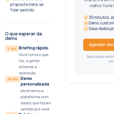
proposta clara, se
melhor horár
fizer sentido
✓
30 minutos, 
✓
Demo customi
✓
Seus dados p
O que esperar da
demo
Agendar dem
Briefing rápido
5 min
Você conta o que
Seus dados estão
faz, a gente
en
entende a
operação.
Demo
20 min
personalizada
Mostramos a
plataforma com
dados que fazem
sentido pra você.