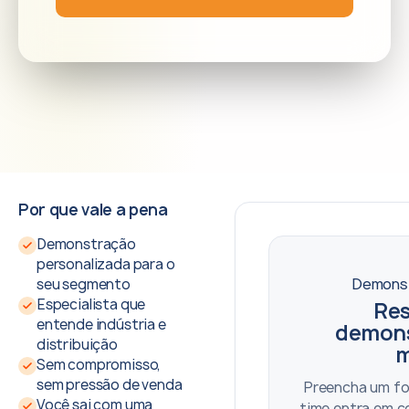
Por que vale a pena
Demonstração
personalizada para o
Demonst
seu segmento
Especialista que
Res
entende indústria e
demons
distribuição
m
Sem compromisso,
sem pressão de venda
Preencha um fo
Você sai com uma
time entra em c